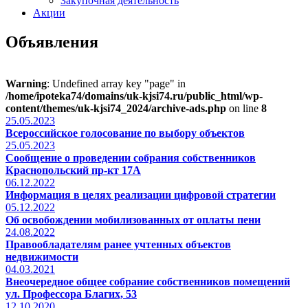
Закупочная деятельность
Акции
Объявления
Warning
: Undefined array key "page" in
/home/ipoteka74/domains/uk-kjsi74.ru/public_html/wp-
content/themes/uk-kjsi74_2024/archive-ads.php
on line
8
25.05.2023
Всероссийское голосование по выбору объектов
25.05.2023
Сообщение о проведении собрания собственников
Краснопольский пр-кт 17А
06.12.2022
Информация в целях реализации цифровой стратегии
05.12.2022
Об освобождении мобилизованных от оплаты пени
24.08.2022
Правообладателям ранее учтенных объектов
недвижимости
04.03.2021
Внеочередное общее собрание собственников помещений
ул. Профессора Благих, 53
12.10.2020