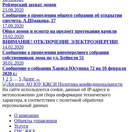
Рейдерский захват домов
23.09.2020
Сообщение о проведении общего собрания об открытии
спесчета. А.Шмакова, 17
17.09.2020
Обход домов и осмотр на предмет протекания кровли
19.02.2020
ВНИМАНИЕ! ОТКЛЮЧЕНИЕ ЭЛЕКТРОЭНЕРГИИ!
14.02.2020
Сообщение о проведении внеочередного собрания
собственников дома по ул. Бейвеля 51
30.01.2020
Сообщение о собрании Хариса Юсупова 72 на 10 февраля
2020 г.:
1
2
3
…
5
Далее →
Политика конфиденциальности
На сайте используются cookie, данные об IP-адресе и
метоположении для сбора информации технического
характера, в соответствии с политикой обработки
персональный данных
О компании
Объекты управления
Услуги
ГИС ЖКХ