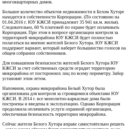
многоквартирных домов.
Большое количество объектов недвижимости в Белом Хуторе
находится в собственности Корпорации. (По состоянию на
01.04.2016 г. ЮУ КЖСИ принадлежит 35 941 кв.м. жилья).
Следовательно, 60 % платежей по охране будет оплачивать
Корпорация. При этом в вопросе организации контроля за
территорией микрорайона ЮУ КЖСИ будет полностью
полагаться на мнение жителей Белого Хутора. ЮУ КЖСИ
поддержит вариант, который наберет большинство голосов на
общем собрании собственников.
Для повышения безопасности жителей Белого Хутора ЮУ
КЖСИ за счет собственных средств оградит территорию
микрорайона от посторонних лиц по всему периметру. Забор
установят этим летом.
Напомним, охрана микрорайона Белый Хутор была
организована для контроля за строящимися объектами ЮУ
КЖСИ. В 2014 г. все монолитно-каркасные дома были
построены и введены в эксплуатацию. Однако Корпорация
продолжила оплачивать услуги охранной организации,
обеспечивая безопасность территории микрорайона.
Сейчас жители Белого Хутора вправе самостоятельно решить