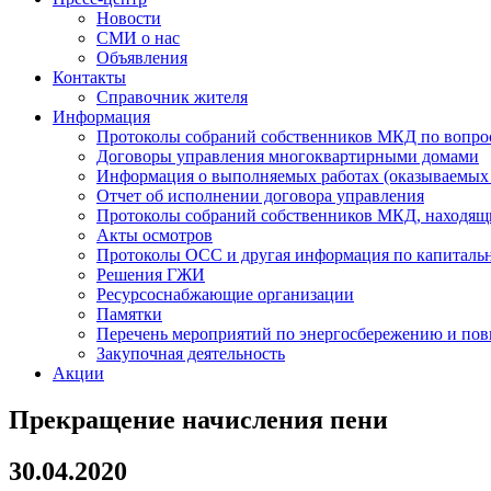
Новости
СМИ о нас
Объявления
Контакты
Справочник жителя
Информация
Протоколы собраний собственников МКД по вопро
Договоры управления многоквартирными домами
Информация о выполняемых работах (оказываемых 
Отчет об исполнении договора управления
Протоколы собраний собственников МКД, наход
Акты осмотров
Протоколы ОСС и другая информация по капиталь
Решения ГЖИ
Ресурсоснабжающие организации
Памятки
Перечень мероприятий по энергосбережению и по
Закупочная деятельность
Акции
Прекращение начисления пени
30.04.2020