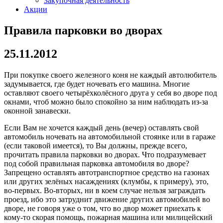
Закупочная деятельность
Акции
Правила парковки во дворах
25.11.2012
При покупке своего железного коня не каждый автолюбитель
задумывается, где будет ночевать его машина. Многие
оставляют своего четырёхколёсного друга у себя во дворе под
окнами, чтоб можно было спокойно за ним наблюдать из-за
оконной занавески.
Если Вам не хочется каждый день (вечер) оставлять свой
автомобиль ночевать на автомобильной стоянке или в гараже
(если таковой имеется), то Вы должны, прежде всего,
прочитать правила парковки во дворах. Что подразумевает
под собой правильная парковка автомобиля во дворе?
Запрещено оставлять автотранспортное средство на газонах
или других зелёных насаждениях (клумбы, к примеру), это,
во-первых. Во-вторых, ни в коем случае нельзя заграждать
проезд, ибо это затруднит движение других автомобилей во
дворе, не говоря уже о том, что во двор может приехать к
кому-то скорая помощь, пожарная машина или милицейский