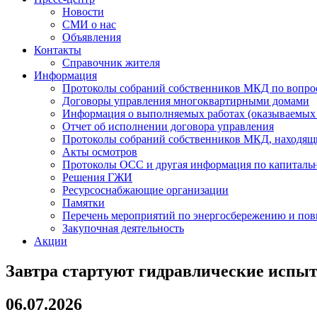
Новости
СМИ о нас
Объявления
Контакты
Справочник жителя
Информация
Протоколы собраний собственников МКД по вопро
Договоры управления многоквартирными домами
Информация о выполняемых работах (оказываемых 
Отчет об исполнении договора управления
Протоколы собраний собственников МКД, наход
Акты осмотров
Протоколы ОСС и другая информация по капиталь
Решения ГЖИ
Ресурсоснабжающие организации
Памятки
Перечень мероприятий по энергосбережению и по
Закупочная деятельность
Акции
Завтра стартуют гидравлические испыта
06.07.2026