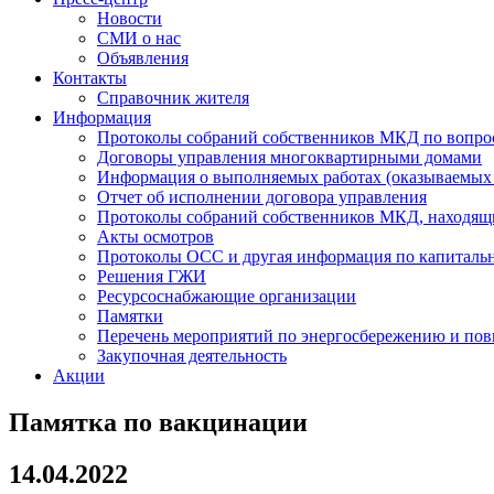
Новости
СМИ о нас
Объявления
Контакты
Справочник жителя
Информация
Протоколы собраний собственников МКД по вопро
Договоры управления многоквартирными домами
Информация о выполняемых работах (оказываемых 
Отчет об исполнении договора управления
Протоколы собраний собственников МКД, наход
Акты осмотров
Протоколы ОСС и другая информация по капиталь
Решения ГЖИ
Ресурсоснабжающие организации
Памятки
Перечень мероприятий по энергосбережению и по
Закупочная деятельность
Акции
Памятка по вакцинации
14.04.2022