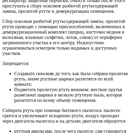
респиратор, защитные перчатки, очки) и только после этого
приступать к сбору осколков разбитой ртутьсодержащей
лампы, пролитой ртути и демеркуризации помещения.
Сбор осколков разбитой ртутьсодержащей лампы, пролитой
ртути проводят с помощью приспособлений, включенных в
демеркуризационный комплект (шприц, кисточки медная и
волосяная, влажные салфетки, лоток, совок) от периферии
загрязненного участка к его центру. Недопустимо
ограничиваться осмотром только видимых и доступных
участков.
Запрещается:
Создавать сквозняк до того, как была собрана пролитая
ртуть, иначе ртутные шарики разлетятся по всей
комнате;
Подметать пролитую ртуть веником: жесткие прутья
размельчат шарики в мелкую ртутную пыль, которая
разлетится по всему объему помещения.
Собирать ртуть при помощи бытового пылесоса: пылесос
греется и увеличивает испарение ртути, воздух проходит
через двигатель пылесоса и на деталях двигателя образуется
ртутная амальгама, после чего пылесос сам становится