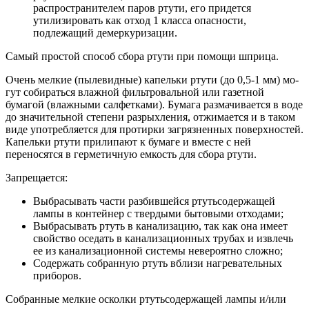
распространителем паров ртути, его придется
утилизировать как отход 1 класса опасности,
подлежащий демеркуризации.
Самый простой способ сбора ртути при помощи шприца.
Очень мелкие (пылевидные) капельки ртути (до 0,5-1 мм) мо­
гут собираться влажной фильтровальной или газетной
бумагой (влажными салфетками). Бумага размачивается в воде
до значительной степени разрых­ления, отжимается и в таком
виде употребляется для протирки заг­рязненных поверхностей.
Капельки ртути прилипают к бумаге и вмес­те с ней
переносятся в герметичную емкость для сбора ртути.
Запрещается:
Выбрасывать части разбившейся ртутьсодержащей
лампы в контейнер с твердыми бытовыми отходами;
Выбрасывать ртуть в канализацию, так как она имеет
свойство оседать в канализационных трубах и извлечь
ее из канализационной системы невероятно сложно;
Содержать собранную ртуть вблизи нагревательных
приборов.
Собранные мелкие осколки ртутьсодержащей лампы и/или