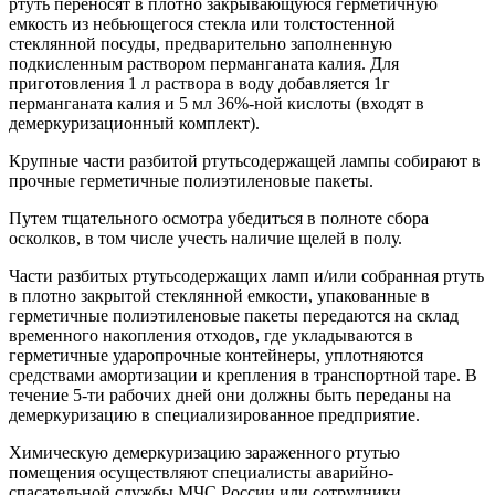
ртуть переносят в плотно закрывающуюся герметичную
емкость из небьющегося стекла или толстостенной
стеклянной посуды, предварительно заполненную
подкисленным раствором перманганата калия. Для
приготовления 1 л раствора в воду добавляется 1г
перманганата калия и 5 мл 36%-ной кислоты (входят в
демеркуризационный комплект).
Крупные части разбитой ртутьсодержащей лампы собирают в
прочные герметичные полиэтиленовые пакеты.
Путем тщательного осмотра убедиться в полноте сбора
осколков, в том числе учесть наличие щелей в полу.
Части разбитых ртутьсодержащих ламп и/или собранная ртуть
в плотно закрытой стеклянной емкости, упакованные в
герметичные полиэтиленовые пакеты передаются на склад
временного накопления отходов, где укладываются в
герметичные ударопрочные контейнеры, уплотняются
средствами амортизации и крепления в транспортной таре. В
течение 5-ти рабочих дней они должны быть переданы на
демеркуризацию в специализированное предприятие.
Химическую демеркуризацию зараженного ртутью
помещения осуществляют специалисты аварийно-
спасательной службы МЧС России или сотрудники