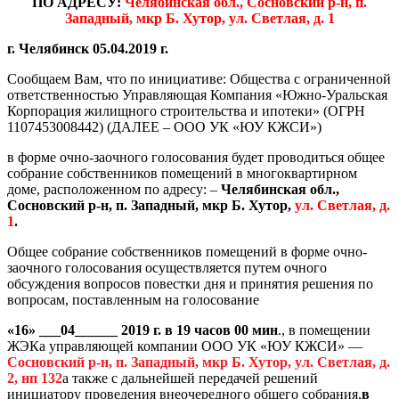
ПО АДРЕСУ:
Челябинская обл., Сосновский р-н, п.
Западный, мкр Б. Хутор, ул. Светлая, д. 1
г. Челябинск 05.04.2019 г.
Сообщаем Вам, что по инициативе: Общества с ограниченной
ответственностью Управляющая Компания «Южно-Уральская
Корпорация жилищного строительства и ипотеки» (ОГРН
1107453008442) (ДАЛЕЕ – ООО УК «ЮУ КЖСИ»)
в форме очно-заочного голосования будет проводиться общее
собрание собственников помещений в многоквартирном
доме, расположенном по адресу: –
Челябинская обл.,
Сосновский р-н, п. Западный, мкр Б. Хутор,
ул. Светлая, д.
1
.
Общее собрание собственников помещений в форме очно-
заочного голосования осуществляется путем очного
обсуждения вопросов повестки дня и принятия решения по
вопросам, поставленным на голосование
«16» ___04______ 2019 г. в 19 часов 00 мин
., в помещении
ЖЭКа управляющей компании ООО УК «ЮУ КЖСИ» —
Сосновский р-н, п. Западный, мкр Б. Хутор, ул. Светлая, д.
2, нп 132
а также с дальнейшей передачей решений
инициатору проведения внеочередного общего собрания,
в